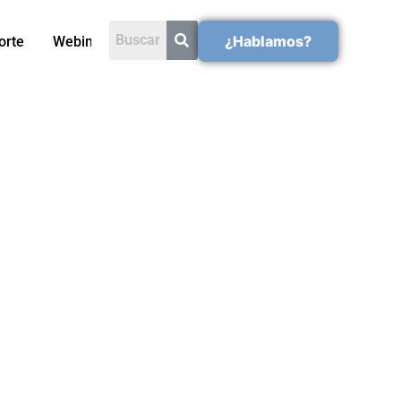
¿Hablamos?
orte
Webinars