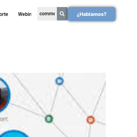
¿Hablamos?
orte
Webinars