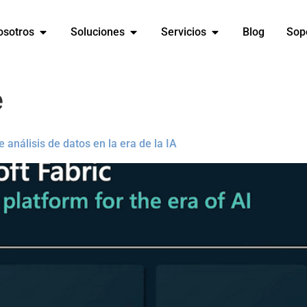
osotros
Soluciones
Servicios
Blog
Sop
e
análisis de datos en la era de la IA