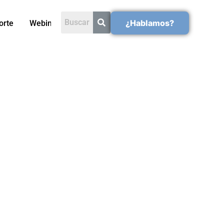
¿Hablamos?
orte
Webinars