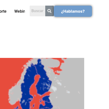
¿Hablamos?
orte
Webinars