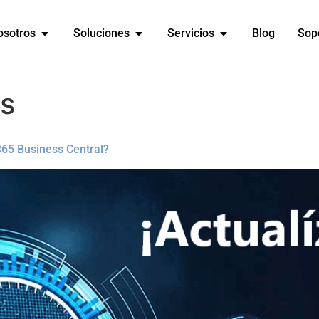
osotros
Soluciones
Servicios
Blog
Sop
es
65 Business Central?