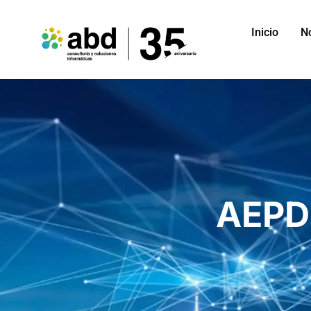
Inicio
N
AEPD 