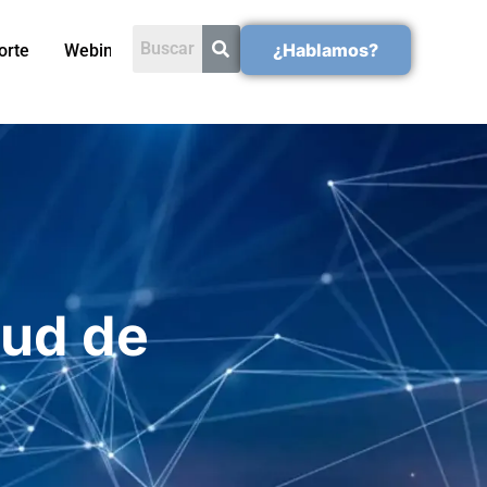
¿Hablamos?
orte
Webinars
oud de