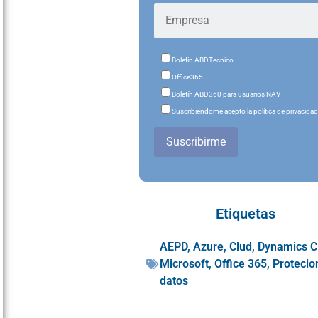
Boletín ABDTecnico
Office365
Boletín ABD360 para usuarios NAV
Suscribiéndome acepto la política de privacida
Suscribirme
Etiquetas
AEPD
,
Azure
,
Clud
,
Dynamics 
Microsoft
,
Office 365
,
Protecio
datos