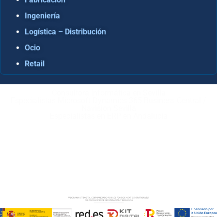
Ingeniería
Logística – Distribución
Ocio
Retail
Consultora Informática en Sevilla
Especialistas Microsoft Dynamics 365 Business Central /
Navision Sevilla
Especialistas en ERP en Andalucía
Copyright © ABD Informática, S.L
AVISO LEGAL
–
POLÍTICA DE COOKIES
–
POLÍTICA DE
PRIVACIDAD