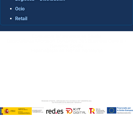
Ocio
Retail
Consultora Informática en Sevilla
Especialistas Microsoft Dynamics 365 Business Central /
Navision Sevilla
Especialistas en ERP en Andalucía
Copyright © ABD Informática, S.L
AVISO LEGAL
–
POLÍTICA DE COOKIES
–
POLÍTICA DE
PRIVACIDAD