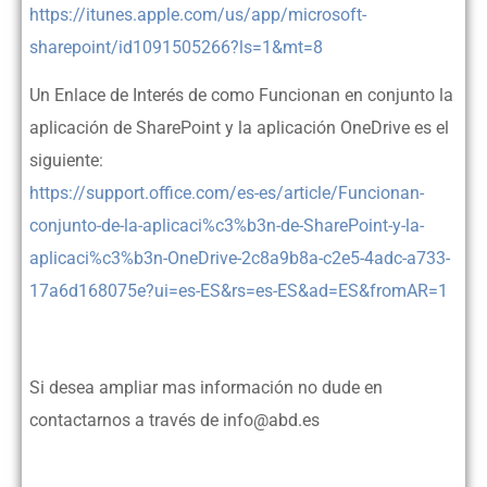
https://itunes.apple.com/us/app/microsoft-
sharepoint/id1091505266?ls=1&mt=8
Un Enlace de Interés de como Funcionan en conjunto la
aplicación de SharePoint y la aplicación OneDrive es el
siguiente:
https://support.office.com/es-es/article/Funcionan-
conjunto-de-la-aplicaci%c3%b3n-de-SharePoint-y-la-
aplicaci%c3%b3n-OneDrive-2c8a9b8a-c2e5-4adc-a733-
17a6d168075e?ui=es-ES&rs=es-ES&ad=ES&fromAR=1
Si desea ampliar mas información no dude en
contactarnos a través de info@abd.es