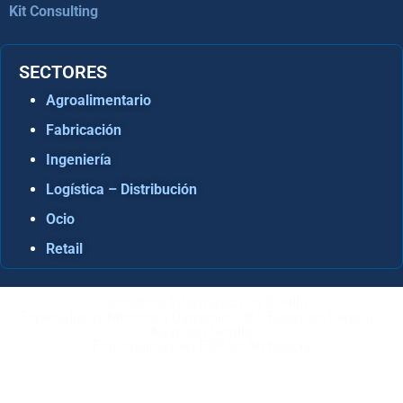
Kit Consulting
SECTORES
Agroalimentario
Fabricación
Ingeniería
Logística – Distribución
Ocio
Retail
Consultora Informática en Sevilla
Especialistas Microsoft Dynamics 365 Business Central /
Navision Sevilla
Especialistas en ERP en Andalucía
Copyright © ABD Informática, S.L