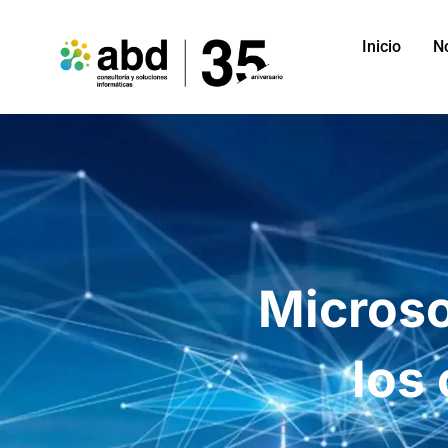
Inicio
N
Microso
los