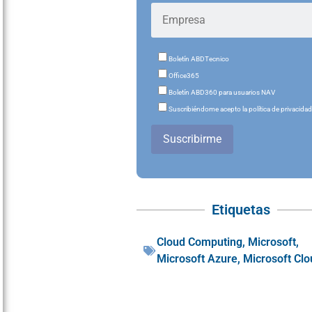
Boletín ABDTecnico
Office365
Boletín ABD360 para usuarios NAV
Suscribiéndome acepto la política de privacida
Suscribirme
Etiquetas
Cloud Computing
,
Microsoft
,
Microsoft Azure
,
Microsoft Cl