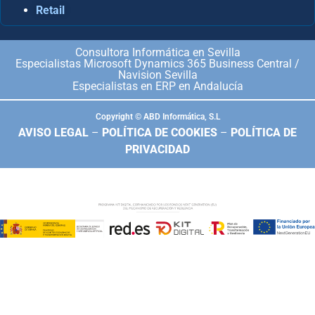
Retail
Consultora Informática en Sevilla
Especialistas Microsoft Dynamics 365 Business Central /
Navision Sevilla
Especialistas en ERP en Andalucía
Copyright © ABD Informática, S.L
AVISO LEGAL
–
POLÍTICA DE COOKIES
–
POLÍTICA DE
PRIVACIDAD