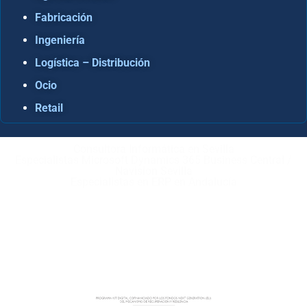
Fabricación
Ingeniería
Logística – Distribución
Ocio
Retail
Consultora Informática en Sevilla
Especialistas Microsoft Dynamics 365 Business Central /
Navision Sevilla
Especialistas en ERP en Andalucía
Copyright © ABD Informática, S.L
AVISO LEGAL
–
POLÍTICA DE COOKIES
–
POLÍTICA DE
PRIVACIDAD