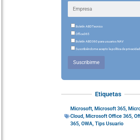
Boletín ABDTecnico
Office365
Boletín ABD360 para usuarios NAV
Suscribiéndome acepto la política de privacida
Suscribirme
Etiquetas
Microsoft
,
Microsoft 365
,
Micr
Cloud
,
Microsoft Office 365
,
Of
365
,
OWA
,
Tips Usuario