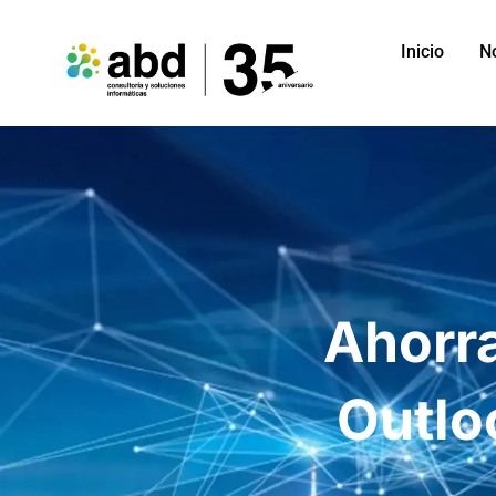
Inicio
N
Ahorra
Outlo