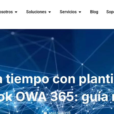
osotros
Soluciones
Servicios
Blog
Sop
 tiempo con planti
ok OWA 365: guía 
abril 9, 2018