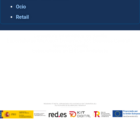
Ocio
Retail
Consultora Informática en Sevilla
Especialistas Microsoft Dynamics 365 Business Central /
Navision Sevilla
Especialistas en ERP en Andalucía
Copyright © ABD Informática, S.L
AVISO LEGAL
–
POLÍTICA DE COOKIES
–
POLÍTICA DE
PRIVACIDAD