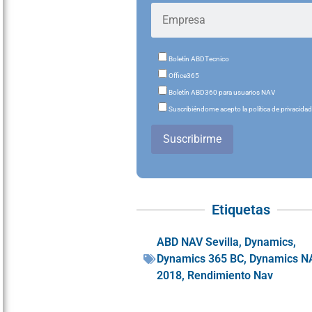
Boletín ABDTecnico
Office365
Boletín ABD360 para usuarios NAV
Suscribiéndome acepto la política de privacida
Suscribirme
Etiquetas
ABD NAV Sevilla
,
Dynamics
,
Dynamics 365 BC
,
Dynamics N
2018
,
Rendimiento Nav