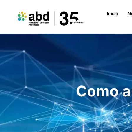
Inicio
N
Como au