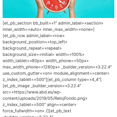
[et_pb_section bb_built=»1″ admin_label=»section»
inner_width=»auto» inner_max_width=»none»]
[et_pb_row admin_label=»row»
background_position=»top_left»
background_repeat=»repeat»
background_size=»initial» width=»100%»
width_tablet=»80px» width_phone=»50px»
max_width_phone=»1280px» _builder_version=»3.22.4″
use_custom_gutter=»on» module_alignment=»center»
z_index_tablet=»500″][et_pb_column type=»4_4″]
[et_pb_image _builder_version=»3.22.4″
src=»https://www.abd.es/wp-
content/uploads/2019/05/RelojFondo.png»
z_index_tablet=»500″ align=»center»
force_fullwidth=»on» /][et_pb_text
_builder_version=»3.22.4″