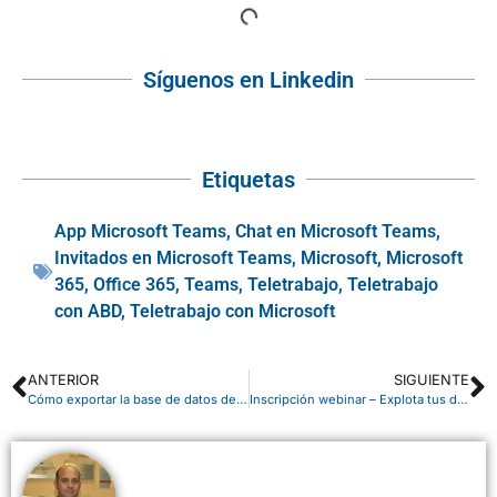
Síguenos en Linkedin
Etiquetas
App Microsoft Teams
,
Chat en Microsoft Teams
,
Invitados en Microsoft Teams
,
Microsoft
,
Microsoft
365
,
Office 365
,
Teams
,
Teletrabajo
,
Teletrabajo
con ABD
,
Teletrabajo con Microsoft
ANTERIOR
SIGUIENTE
Cómo exportar la base de datos de Business Central Cloud y restaurarla en SQL Server
Inscripción webinar – Explota tus datos de NAV/BC en Microsoft Power BI – 7 de mayo a las 13:00h