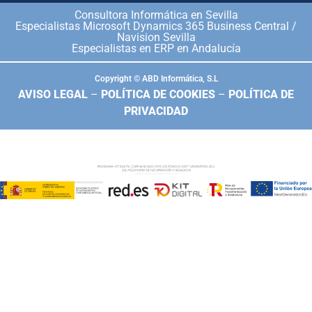
Consultora Informática en Sevilla
Especialistas Microsoft Dynamics 365 Business Central /
Navision Sevilla
Especialistas en ERP en Andalucía
Copyright © ABD Informática, S.L
AVISO LEGAL
–
POLÍTICA DE COOKIES
–
POLÍTICA DE
PRIVACIDAD