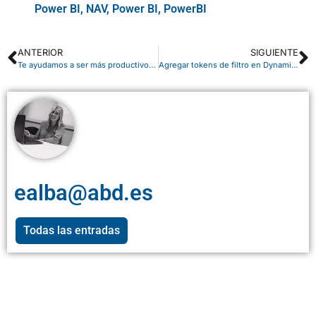
Power BI
,
NAV
,
Power BI
,
PowerBI
ANTERIOR
SIGUIENTE
Te ayudamos a ser más productivo en casa con Microsoft Teams
Agregar tokens de filtro en Dynamics 365
ealba@abd.es
Todas las entradas