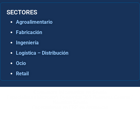
SECTORES
Agroalimentario
Fabricación
Ingeniería
Logística – Distribución
Ocio
Retail
Consultora Informática en Sevilla
Especialistas Microsoft Dynamics 365 Business Central /
Navision Sevilla
Especialistas en ERP en Andalucía
Copyright © ABD Informática, S.L
AVISO LEGAL
–
POLÍTICA DE COOKIES
–
POLÍTICA DE
PRIVACIDAD