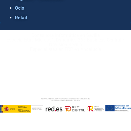
Ocio
Retail
Consultora Informática en Sevilla
Especialistas Microsoft Dynamics 365 Business Central /
Navision Sevilla
Especialistas en ERP en Andalucía
Copyright © ABD Informática, S.L
AVISO LEGAL
–
POLÍTICA DE COOKIES
–
POLÍTICA DE
PRIVACIDAD