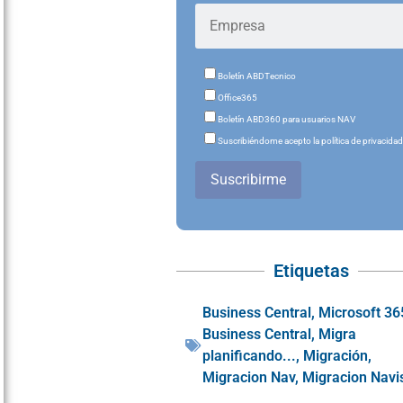
Boletín ABDTecnico
Office365
Boletín ABD360 para usuarios NAV
Suscribiéndome acepto la política de privacida
Suscribirme
Etiquetas
Business Central
,
Microsoft 36
Business Central
,
Migra
planificando...
,
Migración
,
Migracion Nav
,
Migracion Navi