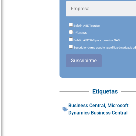
Boletín ABDTecnico
Office365
Boletín ABD360 para usuarios NAV
Suscribiéndome acepto la política de privacida
Suscribirme
Etiquetas
Business Central
,
Microsoft
Dynamics Business Central