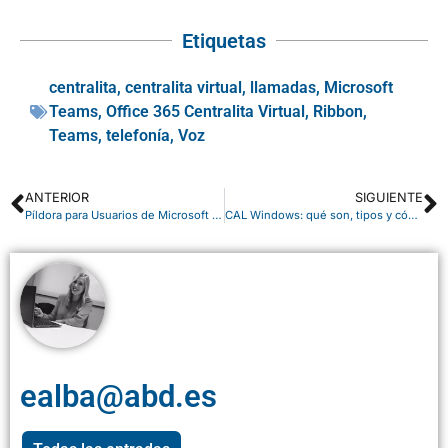
Etiquetas
centralita
,
centralita virtual
,
llamadas
,
Microsoft
Teams
,
Office 365 Centralita Virtual
,
Ribbon
,
Teams
,
telefonía
,
Voz
ANTERIOR
SIGUIENTE
Píldora para Usuarios de Microsoft 365: artículos de interés
CAL Windows: qué son, tipos y cómo elegir la adecuada
ealba@abd.es