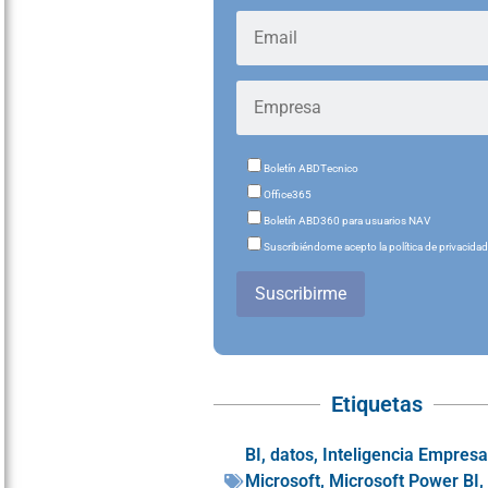
Boletín ABDTecnico
Office365
Boletín ABD360 para usuarios NAV
Suscribiéndome acepto la política de privacida
Suscribirme
Etiquetas
BI
,
datos
,
Inteligencia Empresa
Microsoft
,
Microsoft Power BI
,