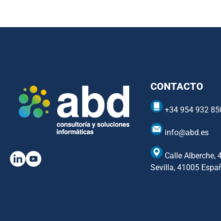
CONTACTO
+34 954 932 85
info@abd.es
Calle Alberche, 
Sevilla, 41005 Espa