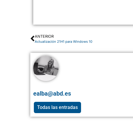
https://powerbi.microsoft.com/es-es/ https://powerbi.micr
ANTERIOR
Actualización 21H1 para Windows 10
ealba@abd.es
Todas las entradas