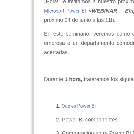
¡Hola! Te invitamos a nuestro próxi
«
WEBINAR – Empi
Microsoft Power BI
próximo 24 de junio a las 11h.
En este seminario, veremos como c
empresa o un departamento cómoda
acertadas.
Durante
1 hora,
t
rataremos los sigui
1.
Qué es Power BI
2. Power BI componentes.
3. Comparación entre Power BI D