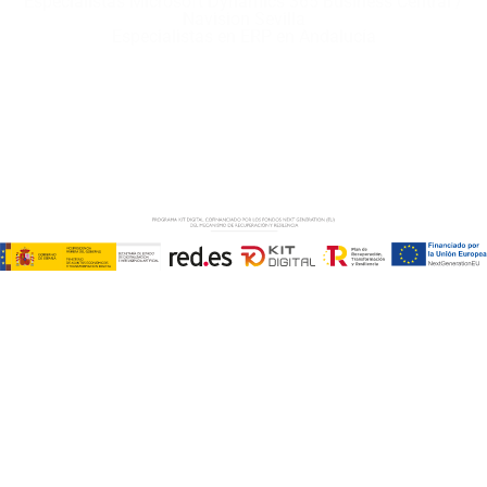
Especialistas Microsoft Dynamics 365 Business Central /
Navision Sevilla
Especialistas en ERP en Andalucía
Copyright © ABD Informática, S.L
AVISO LEGAL
–
POLÍTICA DE COOKIES
–
POLÍTICA DE
PRIVACIDAD