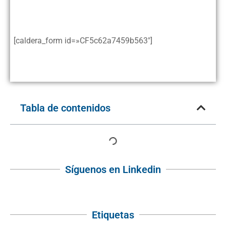
Cómo solicitar el “bono digital”
[caldera_form id=»CF5c62a7459b563″]
Tabla de contenidos
Síguenos en Linkedin
Etiquetas