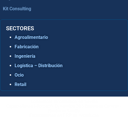
Kit Consulting
SECTORES
Agroalimentario
Fabricación
Ingeniería
Logística – Distribución
Ocio
Retail
Consultora Informática en Sevilla
Especialistas Microsoft Dynamics 365 Business Central /
Navision Sevilla
Especialistas en ERP en Andalucía
Copyright © ABD Informática, S.L