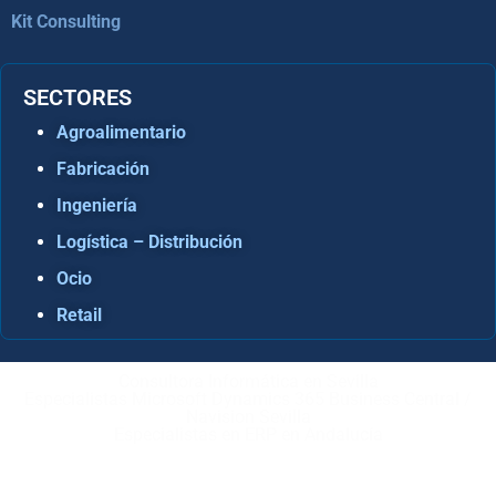
Kit Consulting
SECTORES
Agroalimentario
Fabricación
Ingeniería
Logística – Distribución
Ocio
Retail
Consultora Informática en Sevilla
Especialistas Microsoft Dynamics 365 Business Central /
Navision Sevilla
Especialistas en ERP en Andalucía
Copyright © ABD Informática, S.L