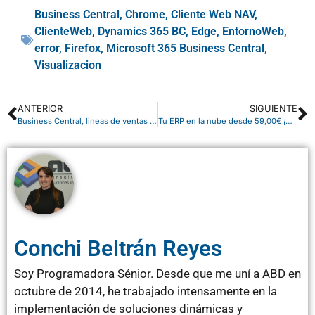
Business Central
,
Chrome
,
Cliente Web NAV
,
ClienteWeb
,
Dynamics 365 BC
,
Edge
,
EntornoWeb
,
error
,
Firefox
,
Microsoft 365 Business Central
,
Visualizacion
ANTERIOR
SIGUIENTE
Business Central, lineas de ventas periódicas
Tu ERP en la nube desde 59,00€ ¡Aprovecha estos precios únicos!
Conchi Beltrán Reyes
Soy Programadora Sénior. Desde que me uní a ABD en
octubre de 2014, he trabajado intensamente en la
implementación de soluciones dinámicas y