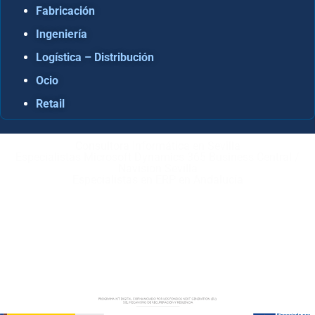
Fabricación
Ingeniería
Logística – Distribución
Ocio
Retail
Consultora Informática en Sevilla
Especialistas Microsoft Dynamics 365 Business Central /
Navision Sevilla
Especialistas en ERP en Andalucía
Copyright © ABD Informática, S.L
AVISO LEGAL
–
POLÍTICA DE COOKIES
–
POLÍTICA DE
PRIVACIDAD