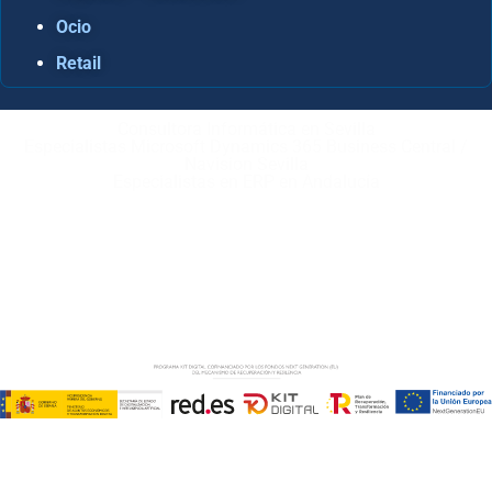
Ocio
Retail
Consultora Informática en Sevilla
Especialistas Microsoft Dynamics 365 Business Central /
Navision Sevilla
Especialistas en ERP en Andalucía
Copyright © ABD Informática, S.L
AVISO LEGAL
–
POLÍTICA DE COOKIES
–
POLÍTICA DE
PRIVACIDAD