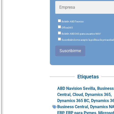
Boletín ABDTecnico
Office365
Boletín ABD360 para usuarios NAV
Suscribiéndome acepto la política de privacida
Suscribirme
Etiquetas
ABD Navision Sevilla
,
Business
Central
,
Cloud
,
Dynamics 365
,
Dynamics 365 BC
,
Dynamics 3
Business Central
,
Dynamics N
ERP
,
ERP para Pymes
,
Microsof