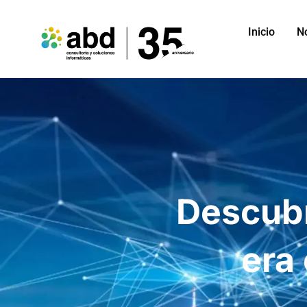
Inicio
N
Descubr
era 