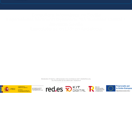
Consultora Informática en Sevilla
Especialistas Microsoft Dynamics 365 Business Central /
Navision Sevilla
Especialistas en ERP en Andalucía
Copyright © ABD Informática, S.L
AVISO LEGAL
–
POLÍTICA DE COOKIES
–
POLÍTICA DE
PRIVACIDAD