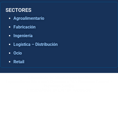
SECTORES
Agroalimentario
Fabricación
Ingeniería
Logística – Distribución
Ocio
Retail
Consultora Informática en Sevilla
Especialistas Microsoft Dynamics 365 Business Central /
Navision Sevilla
Especialistas en ERP en Andalucía
Copyright © ABD Informática, S.L
AVISO LEGAL
–
POLÍTICA DE COOKIES
–
POLÍTICA DE
PRIVACIDAD