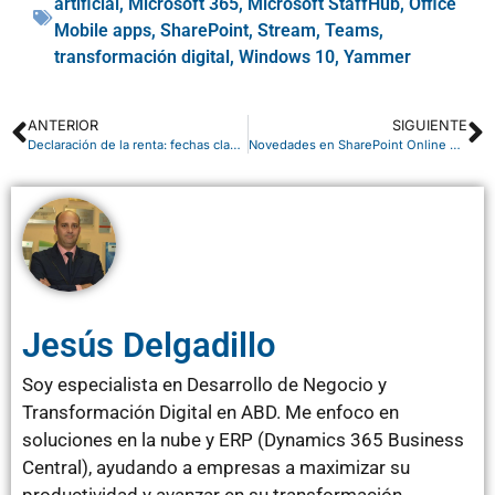
artificial
,
Microsoft 365
,
Microsoft StaffHub
,
Office
Mobile apps
,
SharePoint
,
Stream
,
Teams
,
transformación digital
,
Windows 10
,
Yammer
ANTERIOR
SIGUIENTE
Declaración de la renta: fechas clave y novedades de la campaña de 2017
Novedades en SharePoint Online para mejorar nuestro trabajo
Jesús Delgadillo
Soy especialista en Desarrollo de Negocio y
Transformación Digital en ABD. Me enfoco en
soluciones en la nube y ERP (Dynamics 365 Business
Central), ayudando a empresas a maximizar su
productividad y avanzar en su transformación