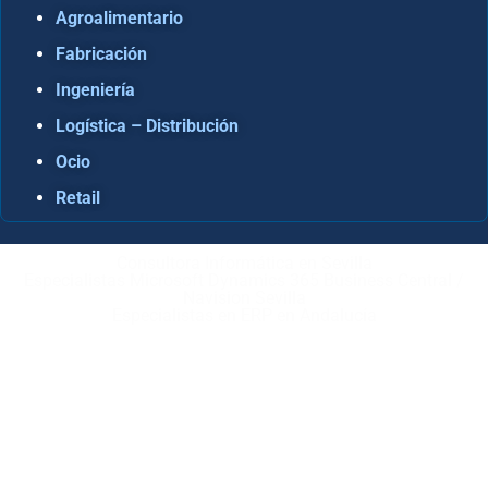
Agroalimentario
Fabricación
Ingeniería
Logística – Distribución
Ocio
Retail
Consultora Informática en Sevilla
Especialistas Microsoft Dynamics 365 Business Central /
Navision Sevilla
Especialistas en ERP en Andalucía
Copyright © ABD Informática, S.L
AVISO LEGAL
–
POLÍTICA DE COOKIES
–
POLÍTICA DE
PRIVACIDAD