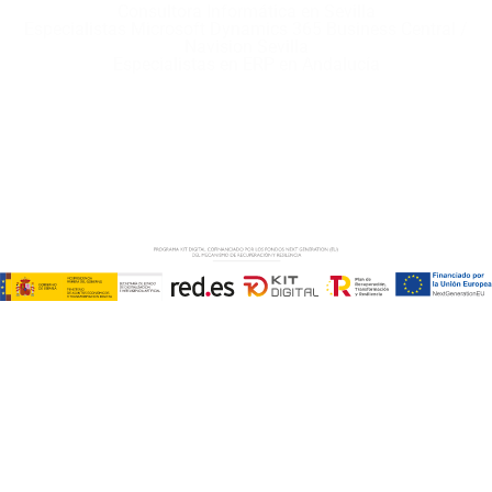
Consultora Informática en Sevilla
Especialistas Microsoft Dynamics 365 Business Central /
Navision Sevilla
Especialistas en ERP en Andalucía
Copyright © ABD Informática, S.L
AVISO LEGAL
–
POLÍTICA DE COOKIES
–
POLÍTICA DE
PRIVACIDAD