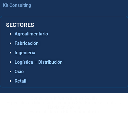
Kit Consulting
SECTORES
Agroalimentario
Fabricación
Ingeniería
Logística – Distribución
Ocio
Retail
Consultora Informática en Sevilla
Especialistas Microsoft Dynamics 365 Business Central /
Navision Sevilla
Especialistas en ERP en Andalucía
Copyright © ABD Informática, S.L