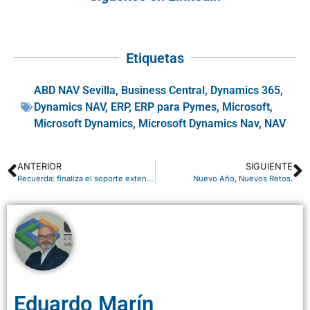
Etiquetas
ABD NAV Sevilla
,
Business Central
,
Dynamics 365
,
Dynamics NAV
,
ERP
,
ERP para Pymes
,
Microsoft
,
Microsoft Dynamics
,
Microsoft Dynamics Nav
,
NAV
ANTERIOR
SIGUIENTE
Recuerda: finaliza el soporte extendido de Windows 7 y Windows Server 2008 y 2008 r2
Nuevo Año, Nuevos Retos.
Eduardo Marín