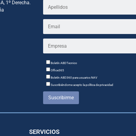
4A, 1º Derecha.
ña
Boletín ABDTecnico
Office365
Boletín ABD360 para usuarios NAV
Suscribiéndome acepto la política de privacidad
Suscribirme
SERVICIOS