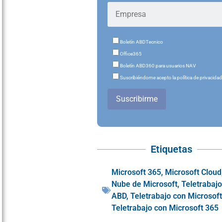
Boletín ABDTecnico
Office365
Boletín ABD360 para usuarios NAV
Suscribiéndome acepto la política de privacida
Suscribirme
Etiquetas
Microsoft 365
,
Microsoft Cloud
Nube de Microsoft
,
Teletrabaj
ABD
,
Teletrabajo con Microsof
Teletrabajo con Microsoft 365