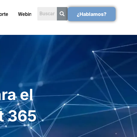
¿Hablamos?
orte
Webinars
ra el
t 365