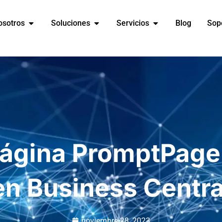
osotros
Soluciones
Servicios
Blog
Sop
ágina PromptPage:
en Business Centra
noviembre 28, 2023