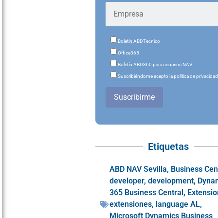
Boletín ABDTecnico
Office365
Boletín ABD360 para usuarios NAV
Suscribiéndome acepto la política de privacida
Suscribirme
Etiquetas
ABD NAV Sevilla
,
Business Cen
developer
,
development
,
Dyna
365 Business Central
,
Extensio
extensiones
,
language AL
,
Microsoft Dynamics Business