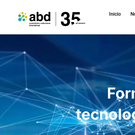
Inicio
N
For
tecnolo