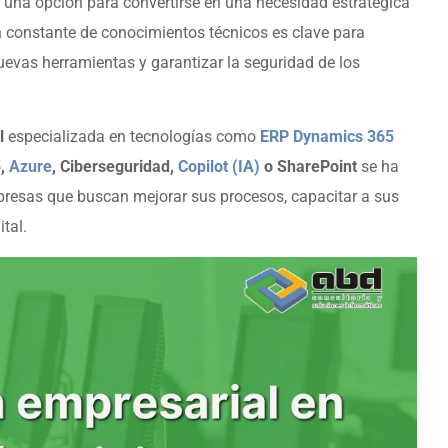
 una opción para convertirse en una necesidad estratégica
n constante de conocimientos técnicos es clave para
uevas herramientas y garantizar la seguridad de los
l
especializada en tecnologías como
ERP Dynamics 365
5
,
Azure
, Ciberseguridad,
Copilot (IA)
o SharePoint
se ha
presas que buscan mejorar sus procesos, capacitar a sus
ital.