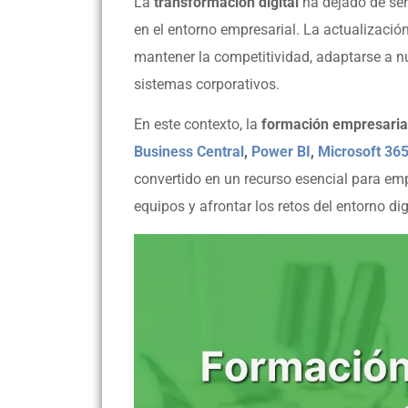
La
transformación digital
ha dejado de ser
en el entorno empresarial. La actualizació
mantener la competitividad, adaptarse a n
sistemas corporativos.
En este contexto, la
formación empresaria
Business Central
,
Power BI
,
Microsoft 36
convertido en un recurso esencial para em
equipos y afrontar los retos del entorno dig