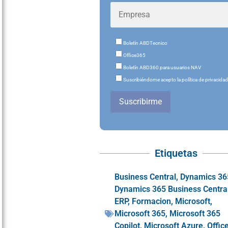
Boletín ABDTecnico
Office365
Boletín ABD360 para usuarios NAV
Suscribiéndome acepto la política de privacida
Suscribirme
Etiquetas
Business Central
,
Dynamics 36
Dynamics 365 Business Centra
ERP
,
Formacion
,
Microsoft
,
Microsoft 365
,
Microsoft 365
Copilot
,
Microsoft Azure
,
Offic