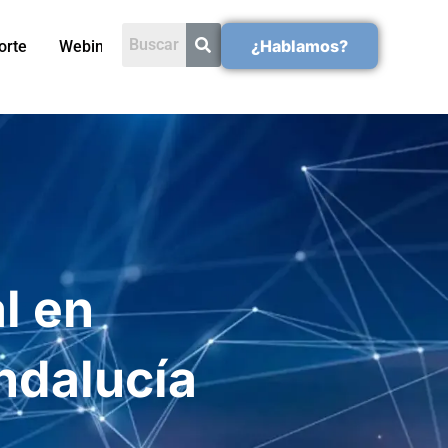
¿Hablamos?
orte
Webinars
l en
ndalucía