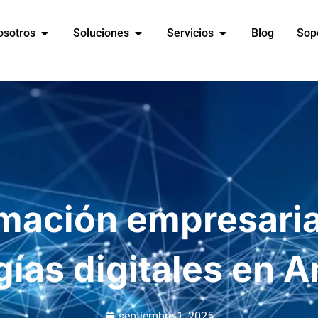
osotros
Soluciones
Servicios
Blog
Sop
mación empresaria
gías digitales en A
septiembre 1, 2025