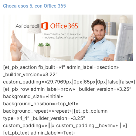
Choca esos 5, con Office 365
[et_pb_section fb_built=»1″ admin_label=»section»
_builder_version=»3.22″
custom_padding=»29.7969px|0px|65px|0px|false|false»]
[et_pb_row admin_label=»row» _builder_version=»3.25″
background_size=»initial»
background_position=»top_left»
background_repeat=»repeat»][et_pb_column
type=»4_4″ _builder_version=»3.25″
custom_padding=»|||» custom_padding__hover=»|||»]
[et_pb_text admin_label=»Text»