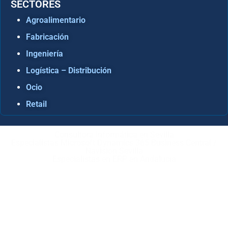
SECTORES
Agroalimentario
Fabricación
Ingeniería
Logística – Distribución
Ocio
Retail
Consultora Informática en Sevilla
Especialistas Microsoft Dynamics 365 Business Central /
Navision Sevilla
Especialistas en ERP en Andalucía
Copyright © ABD Informática, S.L
AVISO LEGAL
–
POLÍTICA DE COOKIES
–
POLÍTICA DE
PRIVACIDAD