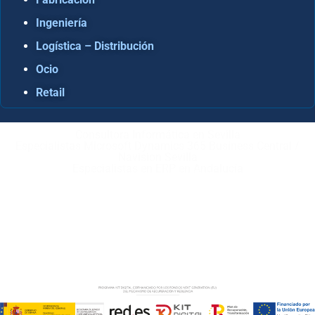
Ingeniería
Logística – Distribución
Ocio
Retail
Consultora Informática en Sevilla
Especialistas Microsoft Dynamics 365 Business Central /
Navision Sevilla
Especialistas en ERP en Andalucía
Copyright © ABD Informática, S.L
AVISO LEGAL
–
POLÍTICA DE COOKIES
–
POLÍTICA DE
PRIVACIDAD