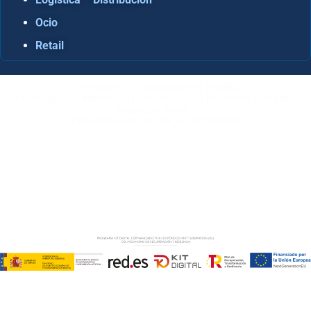
Ocio
Retail
Consultora Informática en Sevilla
Especialistas Microsoft Dynamics 365 Business Central /
Navision Sevilla
Especialistas en ERP en Andalucía
Copyright © ABD Informática, S.L
AVISO LEGAL
–
POLÍTICA DE COOKIES
–
POLÍTICA DE
PRIVACIDAD