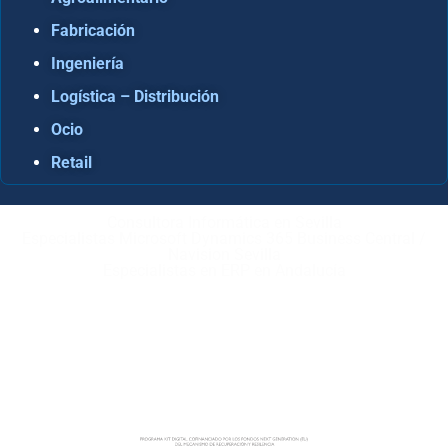
Fabricación
Ingeniería
Logística – Distribución
Ocio
Retail
Consultora Informática en Sevilla
Especialistas Microsoft Dynamics 365 Business Central /
Navision Sevilla
Especialistas en ERP en Andalucía
Copyright © ABD Informática, S.L
AVISO LEGAL
–
POLÍTICA DE COOKIES
–
POLÍTICA DE
PRIVACIDAD