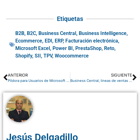
Etiquetas
B2B
,
B2C
,
Business Central
,
Business Intelligence
,
Ecommerce
,
EDI
,
ERP
,
Facturación electrónica
,
Microsoft Excel
,
Power BI
,
PrestaShop
,
Reto
,
Shopify
,
SII
,
TPV
,
Woocommerce
ANTERIOR
SIGUIENTE
Píldora para Usuarios de Microsoft 365: gestión de chat de grupo
Business Central, lineas de ventas periódicas
Jesús Delgadillo