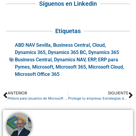
Síguenos en Linkedin
Etiquetas
ABD NAV Sevilla
,
Business Central
,
Cloud
,
Dynamics 365
,
Dynamics 365 BC
,
Dynamics 365
Business Central
,
Dynamics NAV
,
ERP
,
ERP para
Pymes
,
Microsoft
,
Microsoft 365
,
Microsoft Cloud
,
Microsoft Office 365
ANTERIOR
SIGUIENTE
Píldora para Usuarios de Microsoft 365: mensajes programados con Teams
Protege tu empresa: Estrategias de Ciberseguridad básicas para PYMES